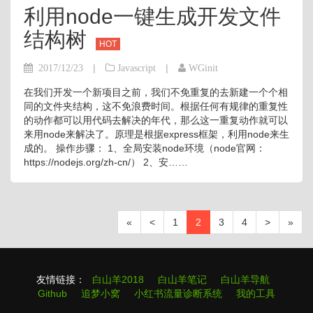
利用node一键生成开发文件
结构树
HOT
|
|
2017/12/23
Javascript
WGinit
在我们开发一个新项目之前，我们不免重复的去新建一个个相
同的文件夹结构，这不免浪费时间。根据任何有规律的重复性
的动作都可以用代码去解决的年代，那么这一重复动作就可以
来用node来解决了。原理是根据express框架，利用node来生
成的。 操作步骤： 1、全局安装node环境（node官网：
https://nodejs.org/zh-cn/） 2、安……
«
<
1
2
3
4
>
»
友情链接：
白山羊2018
白山羊笔记
白山羊导航
Github
追梦小窝
小红书流量诊断系统
我的工具