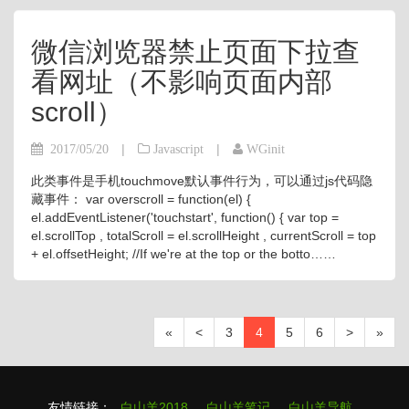
微信浏览器禁止页面下拉查
看网址（不影响页面内部
scroll）
|
|
2017/05/20
Javascript
WGinit
此类事件是手机touchmove默认事件行为，可以通过js代码隐
藏事件： var overscroll = function(el) {
el.addEventListener('touchstart', function() { var top =
el.scrollTop , totalScroll = el.scrollHeight , currentScroll = top
+ el.offsetHeight; //If we're at the top or the botto……
«
<
3
4
5
6
>
»
友情链接：
白山羊2018
白山羊笔记
白山羊导航