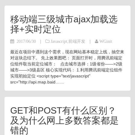
移动端三级城市ajax加载选
择+实时定位
|
|
2017/06/30
Javascript
,
前端开发
WGinit
最近在项目中遇到这个需求，现在网站基本稳定上线，抽空来
对这块总结下。 先上效果图吧： 页面打开时，用腾讯前端定
位组件取当前定位城市： 点击城市选择：1级省份——>2级
城市——>3级县区 核心实现代码： 1.利用腾讯前端定位组件
实现初始定位 <script type="text/javascript"
src="http://api.map.baid……
GET和POST有什么区别？
及为什么网上多数答案都是
错的