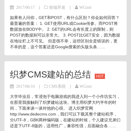
|
|
2017/06/17
前端开发
WGinit
如果有人问你，GET和POST，有什么区别？你会如何回答？
最普遍的答案： 1. GET使用URL或Cookie传参。而POST将
数据放在BODY中。 2. GET的URL会有长度上的限制，则
POST的数据则可以非常大。 3. POST比GET安全，因为数据
在地址栏上不可见。 但是很不幸，这些区别全是错误的，更
不幸的是，这个答案还是Google搜索的头版头条……
织梦CMS建站的总结
HOT
|
|
2017/06/10
CMS系统
WGinit
大学毕业后，常浸泡于电脑游戏的我进入到一个小作坊实习，
在那里我接触到了织梦建站这块。博主用织梦大约半年的时
间，下面来谈一谈对他的心得。 进入织梦官网
http://www.dedecms.com，我们可以下载其整个建站程序，
分UTF-8，GBK两种编码版，在建站的时候，个人建议兄弟们
还是下UTF-8版的，适用性广，兼容性强，后面融合各……