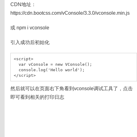
CDN地址：
https://cdn.bootcss.com/vConsole/3.3.0/vconsole.min.js
或 npm i vconsole
引入成功后初始化
<
script
var
 vConsole 
=
new
VConsole
();
console
.
log
(
'
Hello world
'
);
</
script
>
然后就可以在页面右下角看到vconsole调试工具了，点击
即可看到相关的打印日志