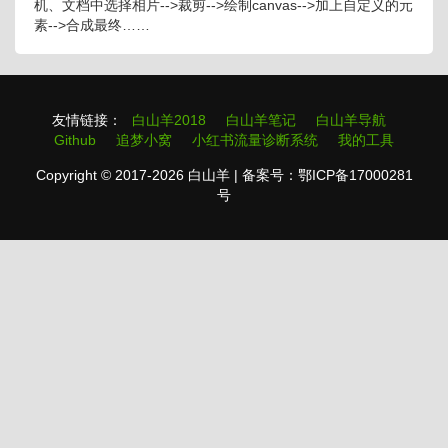
机、文档中选择相片-->裁剪-->绘制canvas-->加上自定义的元
素-->合成最终……
友情链接：
白山羊2018
白山羊笔记
白山羊导航
Github
追梦小窝
小红书流量诊断系统
我的工具
Copyright © 2017-2026 白山羊 | 备案号：鄂ICP备17000281
号