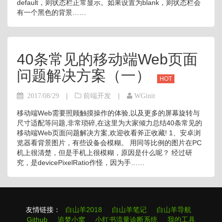
default，则状态栏正常显示。如果设置为blank，则状态栏会
有一个黑色的背景……
40条常见的移动端Web页面
问题解决方案（一）
HOT
|
|
2017/08/29
前端开发
WGinit
移动端Web需要照顾触摸操作的体验,以及更多的屏幕旋转与
尺寸适配等问题,非常琐碎,在这里为大家倾力总结40条常见的
移动端Web页面问题解决方案,欢迎收看斧正收藏! 1、安卓浏
览器看背景图片，有些设备会模糊。 用同等比例的图片在PC
机上很清楚，但是手机上很模糊，原因是什么呢？ 经过研
究，是devicePixelRatio作怪，因为手……
友情链接：
白山羊2018
白山羊笔记
白山羊导航
Github
追梦小窝
小红书流量诊断系统
我的工具