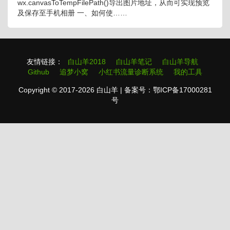
wx.canvasToTempFilePath()导出图片地址，从而可实现预览
及保存至手机相册 一、如何使……
友情链接：
白山羊2018
白山羊笔记
白山羊导航
Github
追梦小窝
小红书流量诊断系统
我的工具
Copyright © 2017-2026 白山羊 | 备案号：鄂ICP备17000281
号