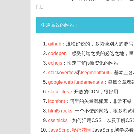
门。
牛逼高效的网站：
github
：没啥好说的，多阅读别人的源码
codepen
：感受前端之美的必选之地，里
echojs
：快速了解js新资讯的网站
stackoverflow
和
segmentfault
：基本上各
google web fundamentals
：每篇文章都
static files
：开放的CDN，很好用
iconfont
：阿里的矢量图标库，非常不错
html5 rocks
: 一个不错的网站，很多浏
css tricks
：如何活用CSS，以及了解C
JavaScript 秘密花园
JavaScript初学