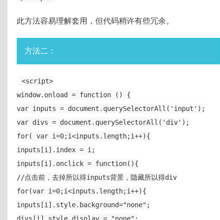
此方法容易理解套用，但代码稍许有些冗余。
方法二：
<script>
window.onload = function () {
var inputs = document.querySelectorAll('input');
var divs = document.querySelectorAll('div');
for( var i=0;i<inputs.length;i++){
inputs[i].index = i;
inputs[i].onclick = function(){
//点击前，去掉所以得inputs背景，隐藏所以得div
for(var i=0;i<inputs.length;i++){
inputs[i].style.background="none";
divs[i].style.display = "none";